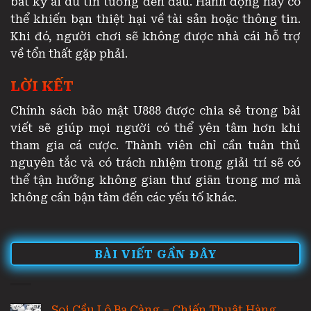
bất kỳ ai dù tin tưởng đến đâu. Hành động này có
thể khiến bạn thiệt hại về tài sản hoặc thông tin.
Khi đó, người chơi sẽ không được nhà cái hỗ trợ
về tổn thất gặp phải.
LỜI KẾT
Chính sách bảo mật U888 được chia sẻ trong bài
viết sẽ giúp mọi người có thể yên tâm hơn khi
tham gia cá cược. Thành viên chỉ cần tuân thủ
nguyên tắc và có trách nhiệm trong giải trí sẽ có
thể tận hưởng không gian thư giãn trong mơ mà
không cần bận tâm đến các yếu tố khác.
BÀI VIẾT GẦN ĐÂY
Soi Cầu Lô Ba Càng – Chiến Thuật Hàng