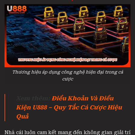
Thương hiệu áp dụng công nghệ hiện đại trong cá
cược
Xem thêm:
Điều Khoản Và Điều
Kiện U888 – Quy Tắc Cá Cược Hiệu
Quả
Nhà cái luôn cam kết mang đến không gian giải trí