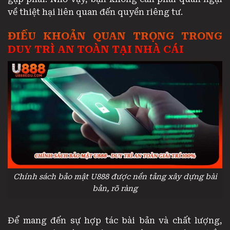
về thiệt hại liên quan đến quyền riêng tư.
ĐIỀU KHOẢN QUAN TRỌNG TRONG
DUY TRÌ AN TOÀN TẠI NHÀ CÁI
Chính sách bảo mật U888 được nền tảng xây dựng bài
bản, rõ ràng
Để mang đến sự hợp tác bài bản và chất lượng,