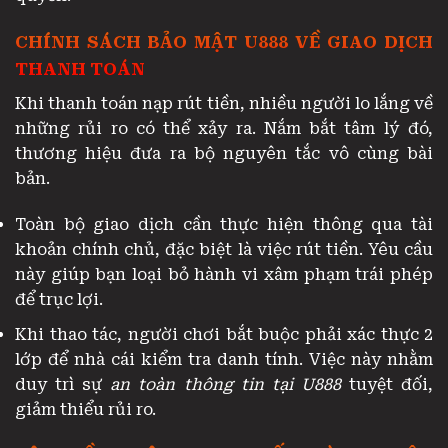
CHÍNH SÁCH BẢO MẬT U888 VỀ GIAO DỊCH
THANH TOÁN
Khi thanh toán nạp rút tiền, nhiều người lo lắng về
những rủi ro có thể xảy ra. Nắm bắt tâm lý đó,
thương hiệu đưa ra bộ nguyên tắc vô cùng bài
bản.
Toàn bộ giao dịch cần thực hiện thông qua tài
khoản chính chủ, đặc biệt là việc rút tiền. Yêu cầu
này giúp bạn loại bỏ hành vi xâm phạm trái phép
để trục lợi.
Khi thao tác, người chơi bắt buộc phải xác thực 2
lớp để nhà cái kiểm tra danh tính. Việc này nhằm
duy trì sự
an toàn thông tin tại U888
tuyệt đối,
giảm thiểu rủi ro.