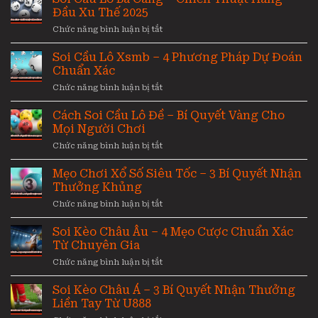
Đầu Xu Thế 2025
ở
Chức năng bình luận bị tắt
Soi
Cầu
Soi Cầu Lô Xsmb – 4 Phương Pháp Dự Đoán
Lô
Chuẩn Xác
Ba
ở
Chức năng bình luận bị tắt
Càng
Soi
–
Cầu
Cách Soi Cầu Lô Đề – Bí Quyết Vàng Cho
Chiến
Lô
Thuật
Mọi Người Chơi
Xsmb
Hàng
ở
Chức năng bình luận bị tắt
–
Đầu
Cách
4
Xu
Soi
Mẹo Chơi Xổ Số Siêu Tốc – 3 Bí Quyết Nhận
Phương
Thế
Cầu
Pháp
Thưởng Khủng
2025
Lô
Dự
ở
Chức năng bình luận bị tắt
Đề
Đoán
Mẹo
–
Chuẩn
Chơi
Soi Kèo Châu Âu – 4 Mẹo Cược Chuẩn Xác
Bí
Xác
Xổ
Quyết
Từ Chuyên Gia
Số
Vàng
ở
Chức năng bình luận bị tắt
Siêu
Cho
Soi
Tốc
Mọi
Kèo
Soi Kèo Châu Á – 3 Bí Quyết Nhận Thưởng
–
Người
Châu
3
Liền Tay Từ U888
Chơi
Âu
Bí