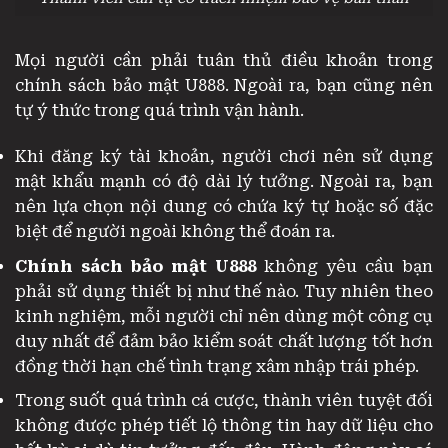
Mọi người cần phải tuân thủ điều khoản trong
chính sách bảo mật U888. Ngoài ra, bạn cũng nên
tự ý thức trong quá trình vận hành.
Khi đăng ký tài khoản, người chơi nên sử dụng
mật khẩu mạnh có độ dài lý tưởng. Ngoài ra, bạn
nên lựa chọn nội dung có chứa ký tự hoặc số đặc
biệt để người ngoài không thể đoán ra.
Chính sách bảo mật U888
không yêu cầu bạn
phải sử dụng thiết bị như thế nào. Tuy nhiên theo
kinh nghiệm, mỗi người chỉ nên dùng một công cụ
duy nhất để đảm bảo kiểm soát chất lượng tốt hơn
đồng thời hạn chế tình trạng xâm nhập trái phép.
Trong suốt quá trình cá cược, thành viên tuyệt đối
không được phép tiết lộ thông tin hay dữ liệu cho