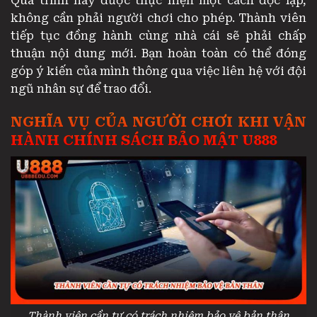
Quá trình này được thực hiện một cách độc lập,
không cần phải người chơi cho phép. Thành viên
tiếp tục đồng hành cùng nhà cái sẽ phải chấp
thuận nội dung mới. Bạn hoàn toàn có thể đóng
góp ý kiến của mình thông qua việc liên hệ với đội
ngũ nhân sự để trao đổi.
NGHĨA VỤ CỦA NGƯỜI CHƠI KHI VẬN
HÀNH CHÍNH SÁCH BẢO MẬT U888
Thành viên cần tự có trách nhiệm bảo vệ bản thân