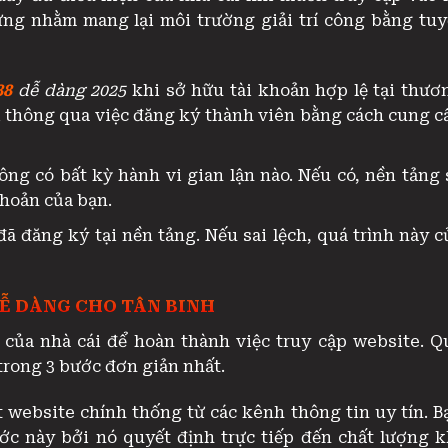
ng nhằm mang lại môi trường giải trí công bằng tuy
88
dễ dàng 2025
khi sở hữu tài khoản hợp lệ tại thươ
i thông qua việc đăng ký thành viên bằng cách cung c
ng có bất kỳ hành vi gian lận nào. Nếu có, nền tảng 
khoản của bạn.
ã đăng ký tại nền tảng. Nếu sai lệch, quá trình này c
Ễ DÀNG CHO TÂN BINH
 của nhà cái để hoàn thành việc truy cập website. Q
trong 3 bước đơn giản nhất.
t website chính thống từ các kênh thông tin uy tín. B
ớc này bởi nó quyết định trực tiếp đến chất lượng k