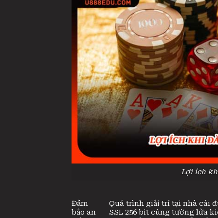
Lợi ích k
Đảm
Quá trình giải trí tại nhà cá
bảo an
SSL 256 bit cùng tường lửa ki