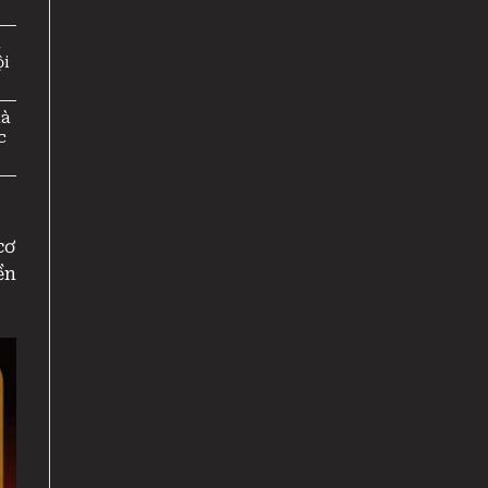
m
ội
uà
c
cơ
ền