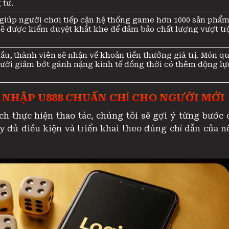
 tư.
giúp người chơi tiếp cận hệ thống game hơn 1000 sản phẩ
ẽ được kiểm duyệt khắt khe để đảm bảo chất lượng vượt tr
ầu, thành viên sẽ nhận về khoản tiền thưởng giá trị. Món q
ười giảm bớt gánh nặng kinh tế đồng thời có thêm động lự
 NHẬP U888 CHUẨN CHỈ CHO NGƯỜI MỚI
ch thực hiện thao tác, chúng tôi sẽ gợi ý từng bước 
y đủ điều kiện và triển khai theo đúng chỉ dẫn của n