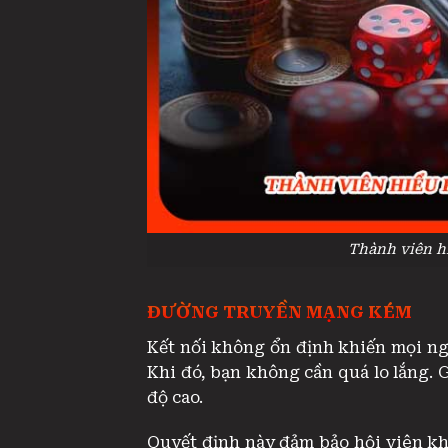
Thành viên hi
ĐƯỜNG TRUYỀN MẠNG KÉM
Kết nối không ổn định khiến mọi ng
Khi đó, bạn không cần quá lo lắng. 
độ cao.
Quyết định này đảm bảo hội viên k