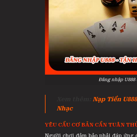
Đăng nhập U888 
Xem thêm:
Nạp Tiền U888
Nhạc
YÊU CẦU CƠ BẢN CẦN TUÂN TH
Người chơi đảm bảo phải đáp ứng đ