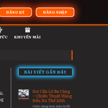
ĐĂNG KÝ
ĐĂNG NHẬP
 TỨC
KHUYẾN MÃI
BÀI VIẾT GẦN ĐÂY
Soi Cầu Lô Ba Càng
i.
– Chiến Thuật Hàng
ng
Đầu Xu Thế 2025
ở
Chức năng bình luận bị tắt