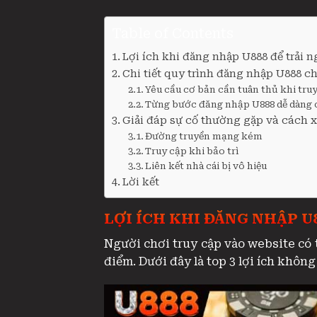
Table of Contents
Lợi ích khi đăng nhập U888 để trải 
Chi tiết quy trình đăng nhập U888 c
Yêu cầu cơ bản cần tuân thủ khi tru
Từng bước đăng nhập U888 dễ dàng 
Giải đáp sự cố thường gặp và cách 
Đường truyền mạng kém
Truy cập khi bảo trì
Liên kết nhà cái bị vô hiệu
Lời kết
LỢI ÍCH KHI ĐĂNG NHẬP U
Người chơi truy cập vào website có 
điểm. Dưới đây là top 3 lợi ích khô