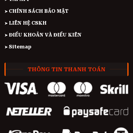
CHÍNH SÁCH BẢO MẬT
LIÊN HỆ CSKH
ĐIỀU KHOẢN VÀ ĐIỀU KIÊN
Sitemap
THÔNG TIN THANH TOÁN