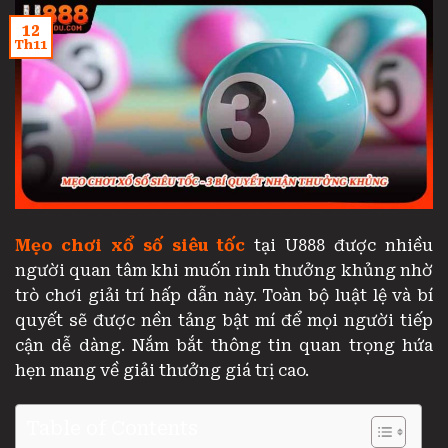
12
Th11
Mẹo chơi xổ số siêu tốc
tại U888 được nhiều
người quan tâm khi muốn rinh thưởng khủng nhờ
trò chơi giải trí hấp dẫn này. Toàn bộ luật lệ và bí
quyết sẽ được nền tảng bật mí để mọi người tiếp
cận dễ dàng. Nắm bắt thông tin quan trọng hứa
hẹn mang về giải thưởng giá trị cao.
Table of Contents