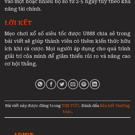
vào một hoặc nhiều bộ số từ 2-5 ngày tùy theo khả
năng tài chính.
LỜI KẾT
Mẹo chơi xổ số siêu tốc được U888 chia sẻ trong
bài viết sẽ giúp thành viên có thêm kiến thức hữu
ích khi cá cược. Mọi người áp dụng cho quá trình
giải trí của mình để giảm thiểu rủi ro và nâng cao
cơ hội thắng.
Bài viết này được đăng trong
TIN TỨC
. Đánh dấu
liên kết thường
trực
.
ADMIN