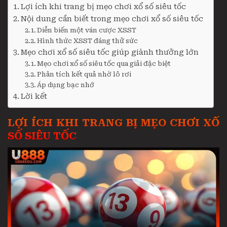
Lợi ích khi trang bị mẹo chơi xổ số siêu tốc
Nội dung cần biết trong mẹo chơi xổ số siêu tốc
Diễn biến một ván cược XSST
Hình thức XSST đáng thử sức
Mẹo chơi xổ số siêu tốc giúp giành thưởng lớn
Mẹo chơi xổ số siêu tốc qua giải đặc biệt
Phân tích kết quả nhờ lô rơi
Áp dụng bạc nhớ
Lời kết
LỢI ÍCH KHI TRANG BỊ MẸO CHƠI XỔ
SỐ SIÊU TỐC