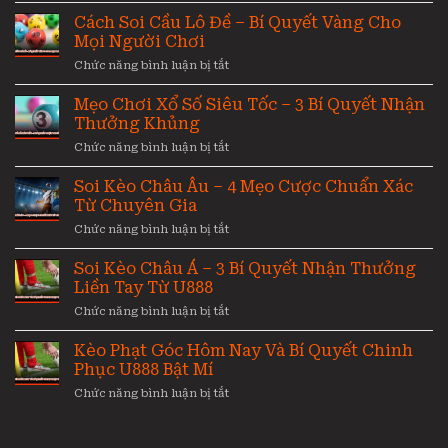
–
Cầu
Cách Soi Cầu Lô Đề – Bí Quyết Vàng Cho
Chiến
Lô
Thuật
Mọi Người Chơi
Xsmb
Hàng
ở
Chức năng bình luận bị tắt
–
Đầu
Cách
4
Xu
Soi
Mẹo Chơi Xổ Số Siêu Tốc – 3 Bí Quyết Nhận
Phương
Thế
Cầu
Pháp
Thưởng Khủng
2025
Lô
Dự
ở
Chức năng bình luận bị tắt
Đề
Đoán
Mẹo
–
Chuẩn
Chơi
Soi Kèo Châu Âu – 4 Mẹo Cược Chuẩn Xác
Bí
Xác
Xổ
Quyết
Từ Chuyên Gia
Số
Vàng
ở
Chức năng bình luận bị tắt
Siêu
Cho
Soi
Tốc
Mọi
Kèo
Soi Kèo Châu Á – 3 Bí Quyết Nhận Thưởng
–
Người
Châu
3
Liền Tay Từ U888
Chơi
Âu
Bí
ở
Chức năng bình luận bị tắt
–
Quyết
Soi
4
Nhận
Kèo
Kèo Phạt Góc Hôm Nay Và Bí Quyết Chinh
Mẹo
Thưởng
Châu
Cược
Phục U888 Bật Mí
Khủng
Á
Chuẩn
ở
Chức năng bình luận bị tắt
–
Xác
Kèo
3
Từ
Phạt
Bí
Chuyên
Góc
Quyết