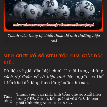
Thành viên trang bị chiến thuật để rinh thưởng hiệu
quả
MẸO CHƠI XỔ SỐ SIÊU TỐC QUA GIẢI ĐẶC
BIỆT
Dữ liệu về giải đặc biệt chính là một trong những
cách dự đoán xổ số hiệu quả
. Mọi người có thể
triển khai dễ dàng theo từng bước như sau.
Thành viên cần phải tính tổng chữ số xuất hiện
Tính
trong GĐB. Giả sử, kết quả trả về 87318 thì bạn
tổng
phải tính tổng 8+ 7+ 3+ 1+ 8 = 27