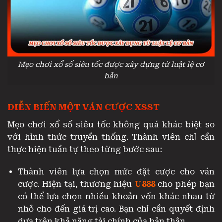
Mẹo chơi xổ số siêu tốc được xây dựng từ luật lệ cơ
bản
DIỄN BIẾN MỘT VÁN CƯỢC XSST
Mẹo chơi xổ số siêu tốc không quá khác biệt so
với hình thức truyền thống. Thành viên chỉ cần
thực hiện tuần tự theo từng bước sau:
Thành viên lựa chọn mức đặt cược cho ván
cược. Hiện tại, thương hiệu
U888
cho phép bạn
có thể lựa chọn nhiều khoản vốn khác nhau từ
nhỏ cho đến giá trị cao. Bạn chỉ cần quyết định
dựa trên khả năng tài chính của bản thân.