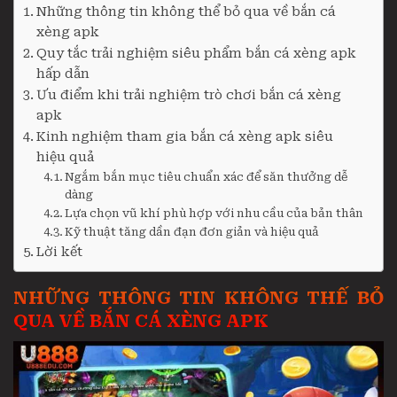
Những thông tin không thể bỏ qua về bắn cá
xèng apk
Quy tắc trải nghiệm siêu phẩm bắn cá xèng apk
hấp dẫn
Ưu điểm khi trải nghiệm trò chơi bắn cá xèng
apk
Kinh nghiệm tham gia bắn cá xèng apk siêu
hiệu quả
Ngắm bắn mục tiêu chuẩn xác để săn thưởng dễ
dàng
Lựa chọn vũ khí phù hợp với nhu cầu của bản thân
Kỹ thuật tăng dần đạn đơn giản và hiệu quả
Lời kết
NHỮNG THÔNG TIN KHÔNG THỂ BỎ
QUA VỀ BẮN CÁ XÈNG APK