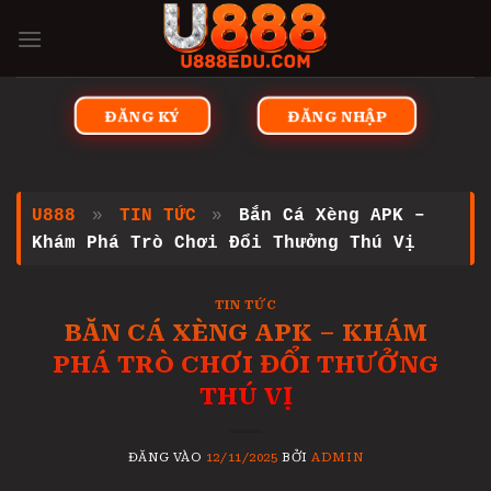
Bỏ
qua
nội
dung
ĐĂNG NHẬP
ĐĂNG KÝ
U888
»
TIN TỨC
»
Bắn Cá Xèng APK –
Khám Phá Trò Chơi Đổi Thưởng Thú Vị
TIN TỨC
BẮN CÁ XÈNG APK – KHÁM
PHÁ TRÒ CHƠI ĐỔI THƯỞNG
THÚ VỊ
ĐĂNG VÀO
12/11/2025
BỞI
ADMIN