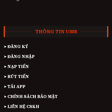
THÔNG TIN U888
ĐĂNG KÝ
ĐĂNG NHẬP
NẠP TIỀN
RÚT TIỀN
TẢI APP
CHÍNH SÁCH BẢO MẬT
LIÊN HỆ CSKH